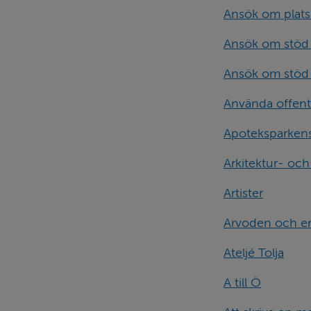
Ansök om plats 
Ansök om stöd 
Ansök om stöd 
Använda offent
Apoteksparkens
Arkitektur- oc
Artister
Arvoden och er
Ateljé Tolja
A till Ö