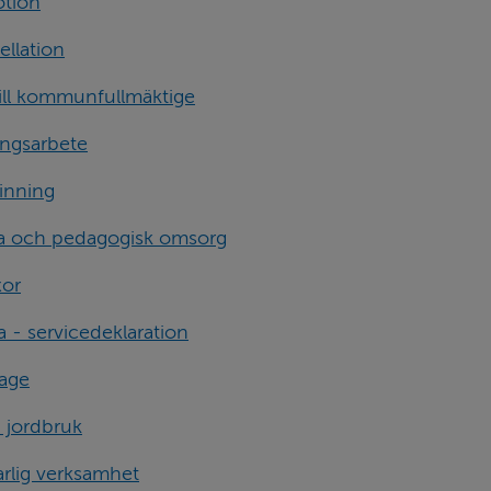
otion
ellation
 till kommunfullmäktige
ningsarbete
vinning
ola och pedagogisk omsorg
xor
a - servicedeklaration
rage
 jordbruk
arlig verksamhet