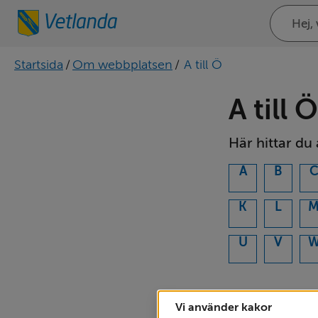
Sök
på
webbplat
Startsida
/
Om webbplatsen
/
A till Ö
A till Ö
Här hittar du
A
B
K
L
U
V
Din sökning gav 4
AB Vetlanda ind
Vi använder kakor