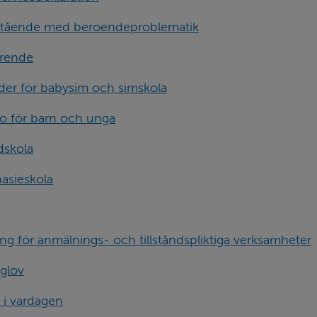
ärstående med beroendeproblematik
rende
der för babysim och simskola
o för barn och unga
dskola
asieskola
g för anmäl­nings- och tillstånds­pliktiga verksam­heter
glov
 i vardagen