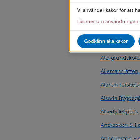
Adresser och l
Vi använder kakor för att h
Aktiveringssc
Läs mer om användningen 
Aktiviteter i gr
Godkänn alla kakor
Alla förskolor
Alla grundskolo
Allemansrätten
Allmän förskola 
Alseda Bygdegå
Alseda lekplats
Andersson & L
Anhörigstöd - s