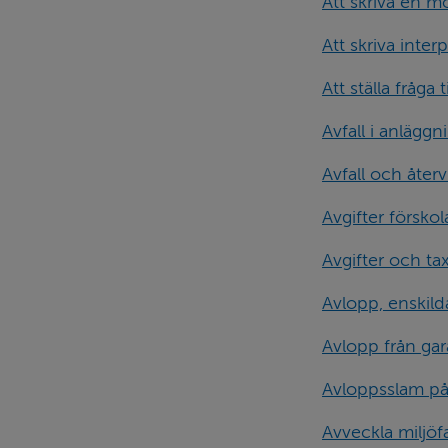
Att skriva en m
Att skriva interp
Att ställa fråga
Avfall i anlägg
Avfall och åter
Avgifter försk
Avgifter och ta
Avlopp, enskild
Avlopp från ga
Avloppsslam på
Avveckla miljöf