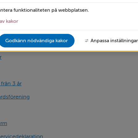
ägenhetsnummer - servicedeklaration
antera funktionaliteten på webbplatsen.
heman
av kakor
upp
Godkänn nödvändiga kakor
Anpassa inställningar
r
från 3 år
rdsförening
arm
ervicedeklaration