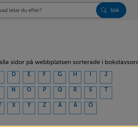
Sök
sen
 alla sidor på webbplatsen sorterade i bokstavsor
C
D
E
F
G
H
I
J
M
N
O
P
Q
R
S
T
W
X
Y
Z
Å
Ä
Ö
3 resultat på bokstaven A
ustrilokaler