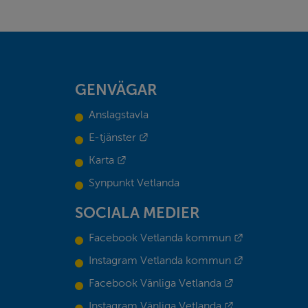
GENVÄGAR
Anslagstavla
Länk till annan webbplats.
E-tjänster
Länk till annan webbplats.
Karta
Synpunkt Vetlanda
SOCIALA MEDIER
Länk till ann
Facebook Vetlanda kommun
Länk till ann
Instagram Vetlanda kommun
Länk till annan
Facebook Vänliga Vetlanda
Länk till annan
Instagram Vänliga Vetlanda