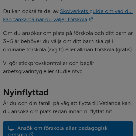
Du kan också ta del av 
Skolverkets guide om vad du 
Länk till annan w
kan tänka på när du väljer förskola
.
Om du ansöker om plats på förskola och ditt barn är 
3–5 år behöver du välja om ditt barn ska gå i 
ordinarie förskola (avgift) eller allmän förskola (gratis).
Vi gör stickprovskontroller och begär 
arbetsgivarintyg eller studieintyg.
Nyinflyttad
Är du och din familj på väg att flytta till Vetlanda kan 
du ansöka om plats redan innan ni flyttat hit.
Ansök om förskola eller pedagogisk 
Länk till annan webbplats.
omsorg