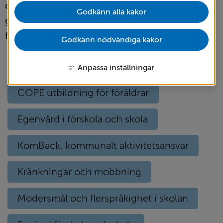
och elev och hjälpa dig att utvecklas och nå 
Godkänn alla kakor
goda studieresultat utifrån dina 
förutsättningar.
Godkänn nödvändiga kakor
Barn- och elevhälsa
Anpassa inställningar
COPE utbildning för föräldrar
Egenvård i förskola och skola
KomBack, kommunalt aktivitetsansvar
Kränkningar och mobbning
Modersmål och flerspråkighet i skolan